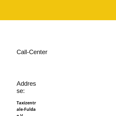
Call-Center
Addres
se:
Taxizentr
ale-Fulda
e.V.