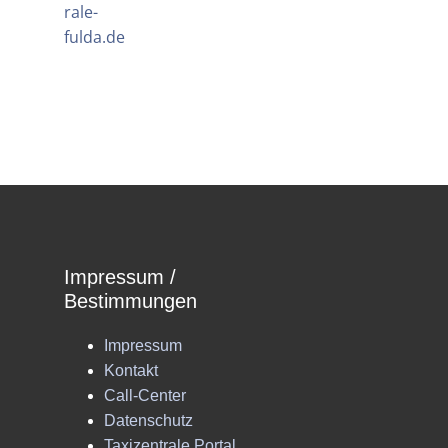
rale-
fulda.de
Impressum /
Bestimmungen
Impressum
Kontakt
Call-Center
Datenschutz
Taxizentrale Portal